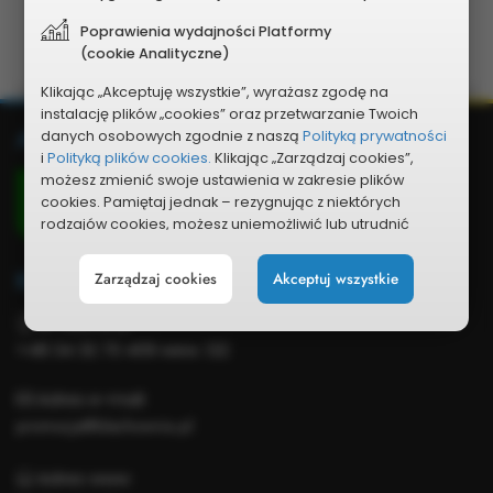
Poprawienia wydajności Platformy
(cookie Analityczne)
Klikając „Akceptuję wszystkie”, wyrażasz zgodę na
instalację plików „cookies” oraz przetwarzanie Twoich
Dodatkowe
Adres
danych osobowych zgodnie z naszą
Polityką prywatności
i
Polityką plików cookies.
Klikając „Zarządzaj cookies”,
informacje
Urząd Miejski w Blachowni
możesz zmienić swoje ustawienia w zakresie plików
cookies. Pamiętaj jednak – rezygnując z niektórych
ul. Sienkiewicza 22
rodzajów cookies, możesz uniemożliwić lub utrudnić
42-290 Blachownia
sobie korzystanie z naszego serwisu i jego funkcji.
Kontakt
Zarządzaj cookies
Akceptuj wszystkie
Możesz cofnąć lub zmienić zgody w dowolnym
momencie. Wystarczy, że wybierzesz „Ustawienia plików
Nr telefonu:
cookies” w stopce każdej z naszych podstron.
+48 34 32 70 409 wew. 122
Adres e-mail:
promocja@blachownia.pl
Adres www: