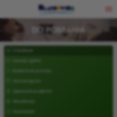
DO POBRANIA
O budżecie
Zasady ogólne
Budżet krok po kroku
Harmonogram
Zgłaszanie projektów
Weryfikacja
Głosowanie