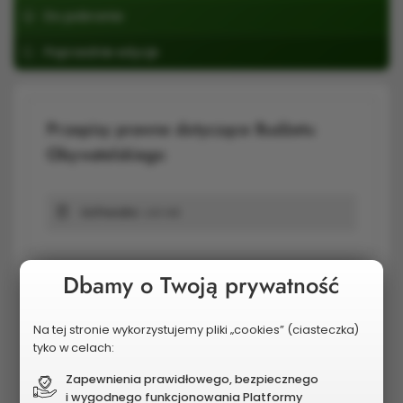
Do pobrania
Poprzednie edycje
Przepisy prawne dotyczące Budżetu
Obywatelskiego
Uchwała
1,48 MB
Dbamy o Twoją prywatność
Oświadczenie
Na tej stronie wykorzystujemy pliki „cookies” (ciasteczka)
tyko w celach:
Załącznik nr2 do zasad i trybu przepr.społ.
Zapewnienia prawidłowego, bezpiecznego
i wygodnego funkcjonowania Platformy
konsultacji bo
769,18 kB