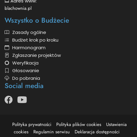
Adres www:
blachownia.pl
Wszystko o Budżecie
Zasady ogólne
Budżet krok po kroku
Harmonogram
Zgłaszanie projektów
Weryfikacja
Głosowanie
Do pobrania
Social media
Facebook
otwiera
Youtube
otwiera
się
się
w
w
nowym
nowym
oknie
Polityka prywatności
Polityka plików cookies
Ustawienia
oknie
cookies
Regulamin serwisu
Deklaracja dostępności