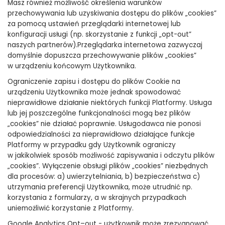
Masz również możliwość określenia warunków
przechowywania lub uzyskiwania dostępu do plików „cookies”
za pomocą ustawień przeglądarki internetowej lub
konfiguracji usługi (np. skorzystanie z funkcji „opt-out”
naszych partnerów).Przeglądarka internetowa zazwyczaj
domyślnie dopuszcza przechowywanie plików „cookies”
w urządzeniu końcowym Użytkownika.
Ograniczenie zapisu i dostępu do plików Cookie na
urządzeniu Użytkownika może jednak spowodować
nieprawidłowe działanie niektórych funkcji Platformy. Usługa
lub jej poszczególne funkcjonalności mogą bez plików
„cookies” nie działać poprawnie. Usługodawca nie ponosi
odpowiedzialności za nieprawidłowo działające funkcje
Platformy w przypadku gdy Użytkownik ograniczy
w jakikolwiek sposób możliwość zapisywania i odczytu plików
„cookies”. Wyłączenie obsługi plików „cookies” niezbędnych
dla procesów: a) uwierzytelniania, b) bezpieczeństwa c)
utrzymania preferencji Użytkownika, może utrudnić np.
korzystania z formularzy, a w skrajnych przypadkach
uniemożliwić korzystanie z Platformy.
Google Analytics Opt–out - użytkownik może zrezygnować