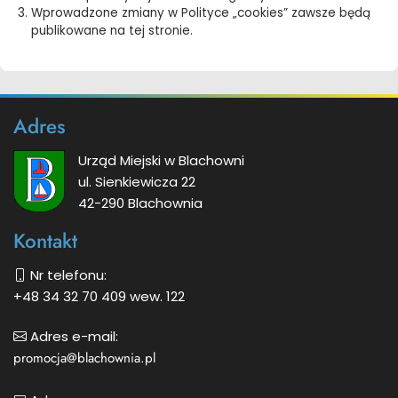
Wprowadzone zmiany w Polityce „cookies” zawsze będą
publikowane na tej stronie.
Dodatkowe
Adres
informacje
Urząd Miejski w Blachowni
ul. Sienkiewicza 22
42-290 Blachownia
Kontakt
Nr telefonu:
+48 34 32 70 409 wew. 122
Adres e-mail:
promocja@blachownia.pl