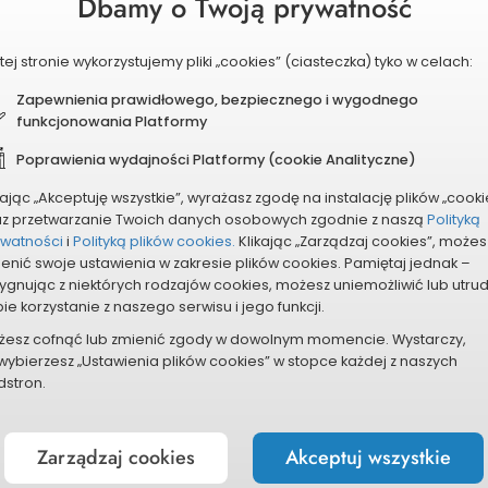
Dbamy o Twoją prywatność
telski nie jest programem dotacji i realizacja przegłosowanyc
tej stronie wykorzystujemy pliki „cookies” (ciasteczka) tyko w celach:
Zapewnienia prawidłowego, bezpiecznego i wygodnego
ć realizatora projektu?
funkcjonowania Platformy
acja projektu musi być poprzedzona wyborem właściwego trybu
Poprawienia wydajności Platformy (cookie Analityczne)
zkami jakie spoczywają na dysponentach środków publicznych
kając „Akceptuję wszystkie”, wyrażasz zgodę na instalację plików „cooki
az przetwarzanie Twoich danych osobowych zgodnie z naszą
Polityką
ywatności
i
Polityką plików cookies.
Klikając „Zarządzaj cookies”, możes
enić swoje ustawienia w zakresie plików cookies. Pamiętaj jednak –
ować zadania BLBO w etapach, np. w tym roku opracowani
ygnując z niektórych rodzajów cookies, możesz uniemożliwić lub utru
ie korzystanie z naszego serwisu i jego funkcji.
żetu Obywatelskiego nie mogą być realizowane zadania, które 
żesz cofnąć lub zmienić zgody w dowolnym momencie. Wystarczy,
cznie projektu bądź planu przedsięwzięcia lub zabezpieczają 
wybierzesz „Ustawienia plików cookies” w stopce każdej z naszych
stron.
Zarządzaj cookies
Akceptuj wszystkie
kosztorysie projektu?